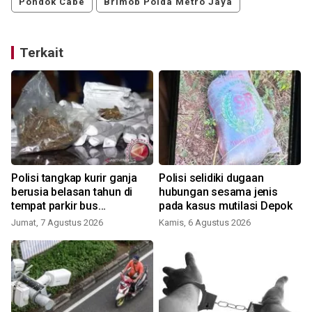
Pondok Cabe
Brimob Polda Metro Jaya
Terkait
s
Polisi tangkap kurir ganja
Polisi selidiki dugaan
berusia belasan tahun di
hubungan sesama jenis
tempat parkir bus
pada kasus mutilasi Depok
Tangerang
Jumat, 7 Agustus 2026
Kamis, 6 Agustus 2026