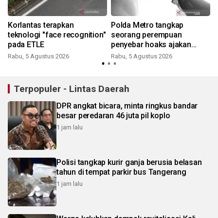
Korlantas terapkan
Polda Metro tangkap
teknologi "face recognition"
seorang perempuan
pada ETLE
penyebar hoaks ajakan
demonstrasi jelang HUT RI
Rabu, 5 Agustus 2026
Rabu, 5 Agustus 2026
Terpopuler - Lintas Daerah
DPR angkat bicara, minta ringkus bandar
besar peredaran 46 juta pil koplo
1 jam lalu
Polisi tangkap kurir ganja berusia belasan
tahun di tempat parkir bus Tangerang
1 jam lalu