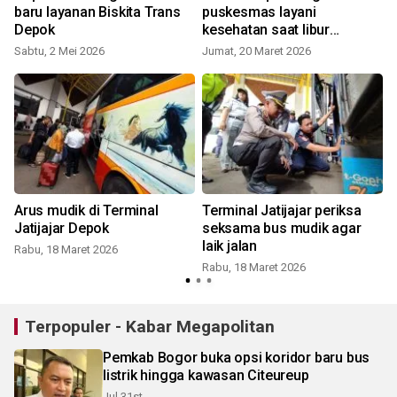
baru layanan Biskita Trans
puskesmas layani
Depok
kesehatan saat libur
Lebaran
Sabtu, 2 Mei 2026
Jumat, 20 Maret 2026
Arus mudik di Terminal
Terminal Jatijajar periksa
Jatijajar Depok
seksama bus mudik agar
laik jalan
Rabu, 18 Maret 2026
Rabu, 18 Maret 2026
R
Terpopuler - Kabar Megapolitan
Pemkab Bogor buka opsi koridor baru bus
listrik hingga kawasan Citeureup
Jul 31st