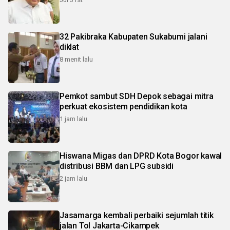
32 Pakibraka Kabupaten Sukabumi jalani
diklat
8 menit lalu
Pemkot sambut SDH Depok sebagai mitra
perkuat ekosistem pendidikan kota
1 jam lalu
Hiswana Migas dan DPRD Kota Bogor kawal
distribusi BBM dan LPG subsidi
2 jam lalu
Jasamarga kembali perbaiki sejumlah titik
jalan Tol Jakarta-Cikampek