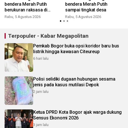
bendera Merah Putih
bendera Merah Putih
berukuran raksasa di
sampai tingkat desa
Pakansari
Rabu, 5 Agustus 2026
Rabu, 5 Agustus 2026
J
Terpopuler - Kabar Megapolitan
Pemkab Bogor buka opsi koridor baru bus
listrik hingga kawasan Citeureup
6 hari lalu
Polisi selidiki dugaan hubungan sesama
jenis pada kasus mutilasi Depok
2 jam lalu
Ketua DPRD Kota Bogor ajak warga dukung
Sensus Ekonomi 2026
3 jam lalu