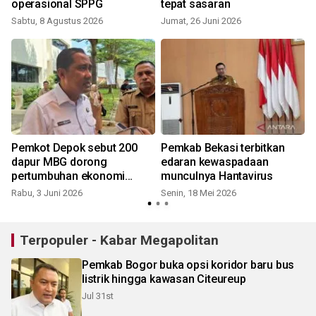
operasional SPPG
tepat sasaran
Sabtu, 8 Agustus 2026
Jumat, 26 Juni 2026
S
Pemkot Depok sebut 200
Pemkab Bekasi terbitkan
dapur MBG dorong
edaran kewaspadaan
pertumbuhan ekonomi
munculnya Hantavirus
daerah
Rabu, 3 Juni 2026
Senin, 18 Mei 2026
S
Terpopuler - Kabar Megapolitan
Pemkab Bogor buka opsi koridor baru bus
listrik hingga kawasan Citeureup
Jul 31st