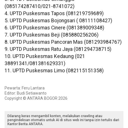
(085174287410/021-8741072)
4. UPTD Puskesmas Tapos (081219759689)
5. UPTD Puskesmas Bojongsari ( 08111108427)
6. UPTD Puskesmas Cinere (081389009348)
7. UPTD Puskesmas Beji (085880256206)
8. UPTD Puskesmas Pancoran Mas (081293984767)
9. UPTD Puskesmas Ratu Jaya (081294738715)
10. UPTD Puskesmas Kedaung (021
38891341/081381629331)
11. UPTD Puskesmas Limo (082115151358)
Pewarta: Feru Lantara
Editor: Budi Setiawanto
Copyright © ANTARA BOGOR 2026
Dilarang keras mengambil konten, melakukan crawling atau
pengindeksan otomatis untuk AI di situs web ini tanpa izin tertulis dari
Kantor Berita ANTARA.