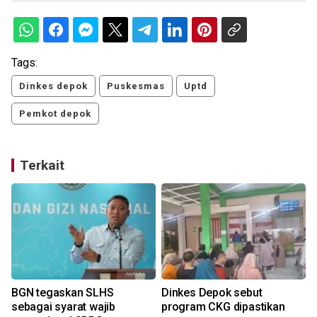
Tags:
Dinkes depok
Puskesmas
Uptd
Pemkot depok
Terkait
BGN tegaskan SLHS
Dinkes Depok sebut
sebagai syarat wajib
program CKG dipastikan