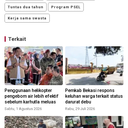
Tuntas dua tahun
Program PSEL
Kerja sama swasta
Terkait
Penggunaan helikopter
Pemkab Bekasi respons
pengebom air lebih efektif
keluhan warga terkait status
sebelum karhutla meluas
darurat debu
Sabtu, 1 Agustus 2026
Rabu, 29 Juli 2026
R