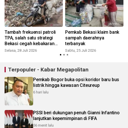
Tambah frekuensi patroli
Pemkab Bekasi klaim bank
TPA, salah satu strategi
sampah daerahnya
Bekasi cegah kebakaran
terbanyak
TPA Burangkeng
Selasa, 28 Juli 2026
Sabtu, 25 Juli 2026
M
Terpopuler - Kabar Megapolitan
Pemkab Bogor buka opsi koridor baru bus
listrik hingga kawasan Citeureup
6 hari lalu
PSSI beri dukungan penuh Gianni Infantino
lanjutkan kepemimpinan di FIFA
56 menit lalu