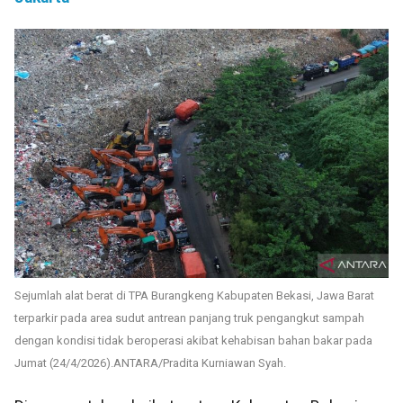
Sejumlah alat berat di TPA Burangkeng Kabupaten Bekasi, Jawa Barat
terparkir pada area sudut antrean panjang truk pengangkut sampah
dengan kondisi tidak beroperasi akibat kehabisan bahan bakar pada
Jumat (24/4/2026).ANTARA/Pradita Kurniawan Syah.