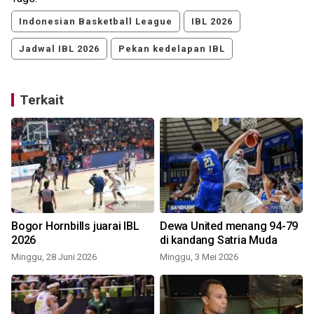
Indonesian Basketball League
IBL 2026
Jadwal IBL 2026
Pekan kedelapan IBL
Terkait
g
Bogor Hornbills juarai IBL
Dewa United menang 94-79
2026
di kandang Satria Muda
Minggu, 28 Juni 2026
Minggu, 3 Mei 2026
S