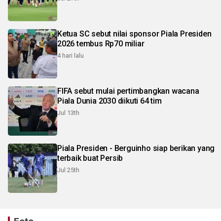
Ketua SC sebut nilai sponsor Piala Presiden
2026 tembus Rp70 miliar
4 hari lalu
FIFA sebut mulai pertimbangkan wacana
Piala Dunia 2030 diikuti 64 tim
Jul 13th
Piala Presiden - Berguinho siap berikan yang
terbaik buat Persib
Jul 25th