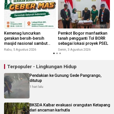
Kemenag luncurkan
Pemkot Bogor manfaatkan
gerakan bersih-bersih
tanah pengganti Tol BORR
masjid nasional sambut
sebagai lokasi proyek PSEL
HUT ke-81 RI
Rabu, 5 Agustus 2026
Senin, 3 Agustus 2026
Terpopuler - Lingkungan Hidup
Pendakian ke Gunung Gede Pangrango,
ditutup
1 hari lalu
BKSDA Kalbar evakuasi orangutan Ketapang
dari ancaman karhutla