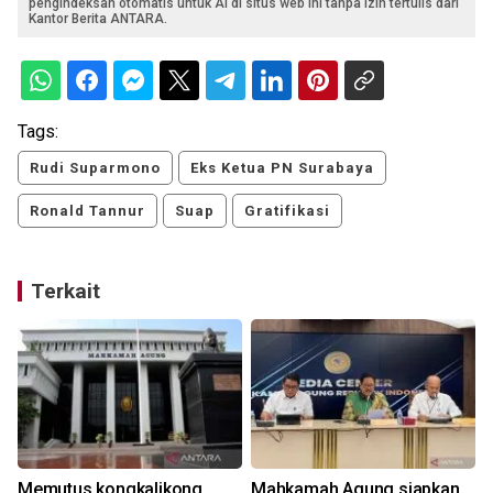
pengindeksan otomatis untuk AI di situs web ini tanpa izin tertulis dari
Kantor Berita ANTARA.
Tags:
Rudi Suparmono
Eks Ketua PN Surabaya
Ronald Tannur
Suap
Gratifikasi
Terkait
Memutus kongkalikong
Mahkamah Agung siapkan