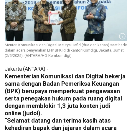
Menteri Komunikasi dan Digital Meutya Hafid (dua dari kanan) saat hadir
dalam acara penyerahan LHP BPK RI di kantor Komdigi, Jakarta, Jumat
(2/5/2025). (ANTARA/HO-Kemkomdigi)
Jakarta (ANTARA) -
Kementerian Komunikasi dan Digital bekerja
sama dengan Badan Pemeriksa Keuangan
(BPK) berupaya memperkuat pengawasan
serta penegakan hukum pada ruang digital
dengan memblokir 1,3 juta konten judi
online (judol).
“Selamat datang dan terima kasih atas
kehadiran bapak dan jajaran dalam acara