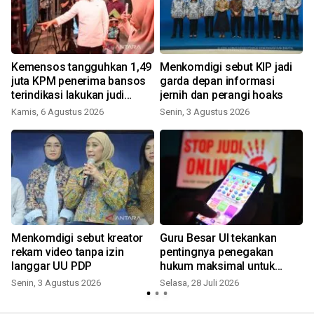
Kemensos tangguhkan 1,49
Menkomdigi sebut KIP jadi
juta KPM penerima bansos
garda depan informasi
terindikasi lakukan judi
jernih dan perangi hoaks
online
Kamis, 6 Agustus 2026
Senin, 3 Agustus 2026
K
n
Menkomdigi sebut kreator
Guru Besar UI tekankan
rekam video tanpa izin
pentingnya penegakan
langgar UU PDP
hukum maksimal untuk
berantas judol makin efektif
Senin, 3 Agustus 2026
Selasa, 28 Juli 2026
S