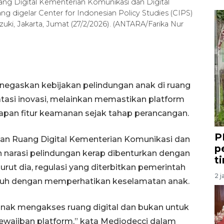
ang Digital Kementerian Komunikasi dan Digital
yang digelar Center for Indonesian Policy Studies (CIPS)
ki, Jakarta, Jumat (27/2/2026). (ANTARA/Farika Nur
negaskan kebijakan pelindungan anak di ruang
tasi inovasi, melainkan memastikan platform
rapan fitur keamanan sejak tahap perancangan.
P
san Ruang Digital Kementerian Komunikasi dan
p
n narasi pelindungan kerap dibenturkan dengan
t
rut dia, regulasi yang diterbitkan pemerintah
2 j
umbuh dengan memperhatikan keselamatan anak.
anak mengakses ruang digital dan bukan untuk
kewajiban platform,” kata Mediodecci dalam