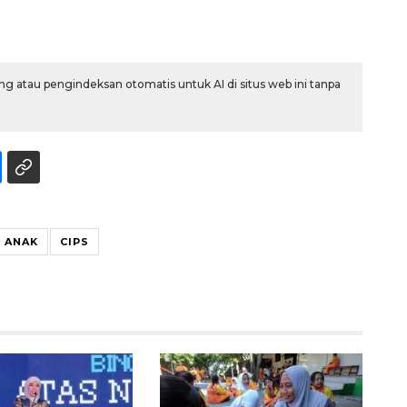
g atau pengindeksan otomatis untuk AI di situs web ini tanpa
 ANAK
CIPS
Waspadai penyakit saat
musim kemarau
2026-08-05 12:00:00