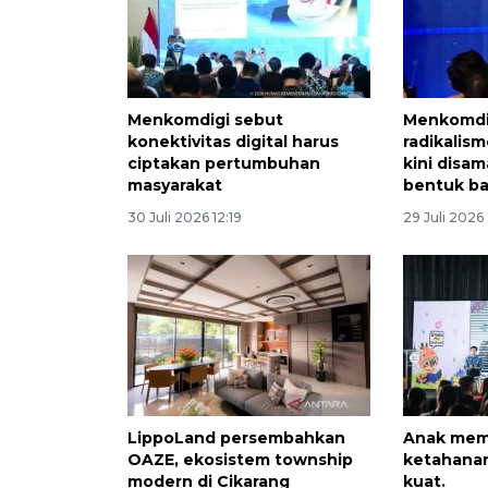
Menkomdigi sebut
Menkomdi
konektivitas digital harus
radikalism
ciptakan pertumbuhan
kini disa
masyarakat
bentuk b
30 Juli 2026 12:19
29 Juli 2026 
LippoLand persembahkan
Anak me
OAZE, ekosistem township
ketahanan
modern di Cikarang
kuat.