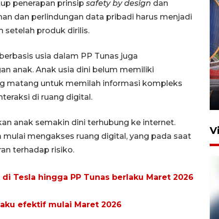
kup penerapan prinsip
safety by design
dan
nan dan perlindungan data pribadi harus menjadi
setelah produk dirilis.
erbasis usia dalam PP Tunas juga
Komisi V DPR tinjau
anak. Anak usia dini belum memiliki
perlintasan sebidang di
g matang untuk memilah informasi kompleks
Stasiun Bogor
raksi di ruang digital.
12 Juni 2026 18:49
an anak semakin dini terhubung ke internet.
V
ia mulai mengakses ruang digital, yang pada saat
n terhadap risiko.
 di Tesla hingga PP Tunas berlaku Maret 2026
aku efektif mulai Maret 2026