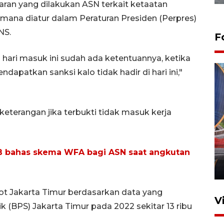
aran yang dilakukan ASN terkait ketaatan
imana diatur dalam Peraturan Presiden (Perpres)
NS.
F
 hari masuk ini sudah ada ketentuannya, ketika
patkan sanksi kalo tidak hadir di hari ini,"
eterangan jika terbukti tidak masuk kerja
Komisi V DPR tinjau
perlintasan sebidang di
 bahas skema WFA bagi ASN saat angkutan
Stasiun Bogor
12 Juni 2026 18:49
t Jakarta Timur berdasarkan data yang
V
ik (BPS) Jakarta Timur pada 2022 sekitar 13 ribu