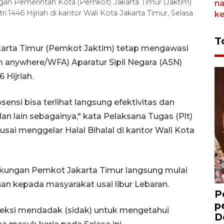
ungan Pemerintah Kota (Pemkot) Jakarta Timur (Jaktim)
tri 1446 Hijriah di kantor Wali Kota Jakarta Timur, Selasa
T
karta Timur (Pemkot Jaktim) tetap mengawasi
om anywhere/WFA) Aparatur Sipil Negara (ASN)
 Hijriah.
absensi bisa terlihat langsung efektivitas dan
an lain sebagainya," kata Pelaksana Tugas (Plt)
usai menggelar Halal Bihalal di kantor Wali Kota
ingkungan Pemkot Jakarta Timur langsung mulai
n kepada masyarakat usai libur Lebaran.
P
p
eksi mendadak (sidak) untuk mengetahui
D