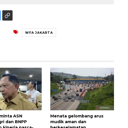
Waspadai penyakit saat
musim kemarau
2026-08-05 12:00:00
WFA JAKARTA
 minta ASN
Menata gelombang arus
ri dan BNPP
mudik aman dan
n kinerja pasca-
berkeselamatan