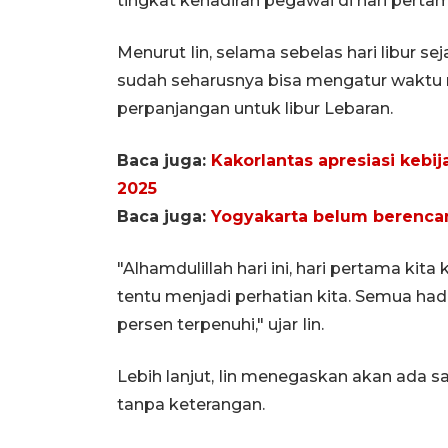
tingkat kehadiran pegawai di hari pertam
Menurut Iin, selama sebelas hari libur se
sudah seharusnya bisa mengatur waktu 
perpanjangan untuk libur Lebaran.
Baca juga:
Kakorlantas apresiasi keb
2025
Baca juga:
Yogyakarta belum berenca
"Alhamdulillah hari ini, hari pertama kita
tentu menjadi perhatian kita. Semua hadir
persen terpenuhi," ujar Iin.
Lebih lanjut, Iin menegaskan akan ada s
tanpa keterangan.