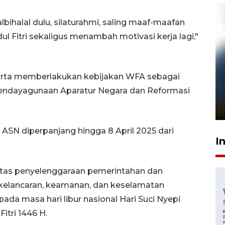
lbihalal dulu, silaturahmi, saling maaf-maafan
ul Fitri sekaligus menambah motivasi kerja lagi,"
karta memberlakukan kebijakan WFA sebagai
Pelanggan Filaha Farm setia
i Pendayagunaan Aparatur Negara dan Reformasi
sampai 8 tahan?
1 Juni 2026 05:47
 ASN diperpanjang hingga 8 April 2025 dari
I
vitas penyelenggaraan pemerintahan dan
 kelancaran, keamanan, dan keselamatan
ada masa hari libur nasional Hari Suci Nyepi
itri 1446 H.