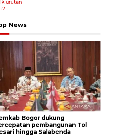
op News
emkab Bogor dukung
ercepatan pembangunan Tol
esari hingga Salabenda