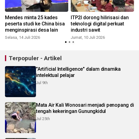
Mendes minta 25 kades
ITP2I dorong hilirisasi dan
peserta studi ke China bisa
teknologi digital perkuat
menginspirasi desa lain
industri sawit
Selasa, 14 Juli 2026
Jumat, 10 Juli 2026
R
Terpopuler - Artikel
"Artificial Intelligence" dalam dinamika
intelektual pelajar
Jul 9th
Mata Air Kali Wonosari menjadi penopang di
tengah kekeringan Gunungkidul
Jul 25th