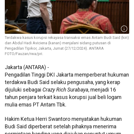
Terdakwa kasus korupsi rekayasa transaksi emas Antam Budi Said (kiri)
dan Abdul Hadi Aviciena (kanan) menjalani sidang putusan di
Pengadilan Tipikor, Jakarta, Jumat (27/12/2024). ANTARA
FOTO/Fauzan/rwa/pri.
Jakarta (ANTARA) -
Pengadilan Tinggi DKI Jakarta memperberat hukuman
terdakwa Budi Said selaku pengusaha, yang kerap
dijuluki sebagai
Crazy Rich Surabaya
, menjadi 16
tahun penjara terkait kasus korupsi jual beli logam
mulia emas PT Antam Tbk.
Hakim Ketua Herri Swantoro menyatakan hukuman
Budi Said diperberat setelah pihaknya menerima
permintaan banding yang diajukan penuntut umum