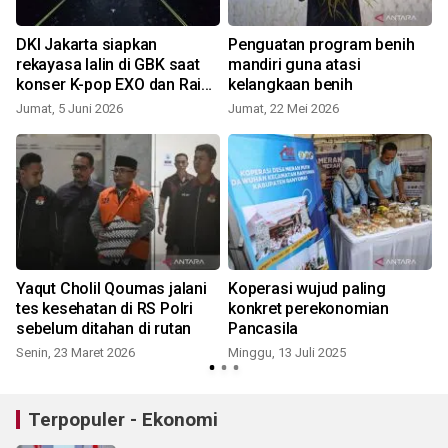
DKI Jakarta siapkan
Penguatan program benih
rekayasa lalin di GBK saat
mandiri guna atasi
konser K-pop EXO dan Raisa
kelangkaan benih
pekan ini
Jumat, 5 Juni 2026
Jumat, 22 Mei 2026
Yaqut Cholil Qoumas jalani
Koperasi wujud paling
tes kesehatan di RS Polri
konkret perekonomian
sebelum ditahan di rutan
Pancasila
Senin, 23 Maret 2026
Minggu, 13 Juli 2025
S
Terpopuler - Ekonomi