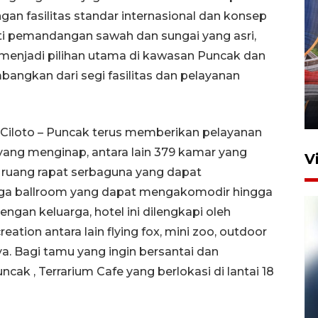
ngan fasilitas standar internasional dan konsep
ti pemandangan sawah dan sungai yang asri,
s menjadi pilihan utama di kawasan Puncak dan
Komisi V DPR tinjau
perlintasan sebidang di
angkan dari segi fasilitas dan pelayanan
Stasiun Bogor
12 Juni 2026 18:49
 Ciloto – Puncak terus memberikan pelayanan
u yang menginap, antara lain 379 kamar yang
V
s ruang rapat serbaguna yang dapat
gga ballroom yang dapat mengakomodir hingga
ngan keluarga, hotel ini dilengkapi oleh
eation antara lain flying fox, mini zoo, outdoor
a. Bagi tamu yang ingin bersantai dan
k , Terrarium Cafe yang berlokasi di lantai 18
Pelanggan Filaha Farm setia