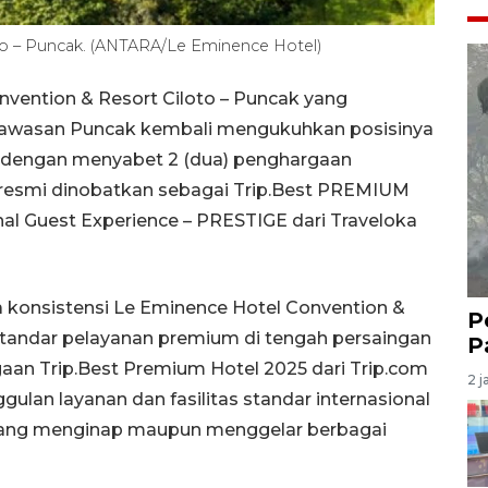
to – Puncak. (ANTARA/Le Eminence Hotel)
nvention & Resort Ciloto – Puncak yang
 kawasan Puncak kembali mengukuhkan posisinya
s dengan menyabet 2 (dua) penghargaan
ara resmi dinobatkan sebagai Trip.Best PREMIUM
al Guest Experience – PRESTIGE dari Traveloka
a konsistensi Le Eminence Hotel Convention &
P
standar pelayanan premium di tengah persaingan
P
gaan Trip.Best Premium Hotel 2025 dari Trip.com
2 j
ulan layanan dan fasilitas standar internasional
yang menginap maupun menggelar berbagai