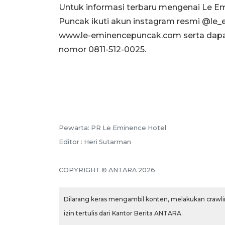
Untuk informasi terbaru mengenai Le Em
Puncak ikuti akun instagram resmi @le
www.le-eminencepuncak.com serta dapa
nomor 0811-512-0025.
Pewarta: PR Le Eminence Hotel
Editor : Heri Sutarman
COPYRIGHT © ANTARA 2026
Dilarang keras mengambil konten, melakukan crawlin
izin tertulis dari Kantor Berita ANTARA.