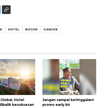
K
HOTEL
BOGOR
CIANJUR
Awas penipuan berbasis AI
2026-08-07 13:45:00
Global, Hotel
Jangan sampai ketinggalan!
dibalik kesuksesan
promo early bir