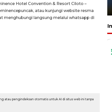
sampai 8 tahan?
inence Hotel Convention & Resort Ciloto –
1 Juni 2026 05:47
_eminencepuncak, atau kunjungi website resma
t menghubungi langsung melalui whatsapp di
I
g atau pengindeksan otomatis untuk AI di situs web ini tanpa