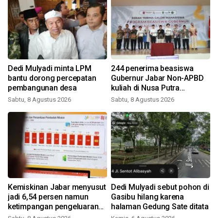
Dedi Mulyadi minta LPM
244 penerima beasiswa
bantu dorong percepatan
Gubernur Jabar Non-APBD
m
pembangunan desa
kuliah di Nusa Putra
University
Sabtu, 8 Agustus 2026
Sabtu, 8 Agustus 2026
Kemiskinan Jabar menyusut
Dedi Mulyadi sebut pohon di
jadi 6,54 persen namun
Gasibu hilang karena
i
ketimpangan pengeluaran
halaman Gedung Sate ditata
meningkat