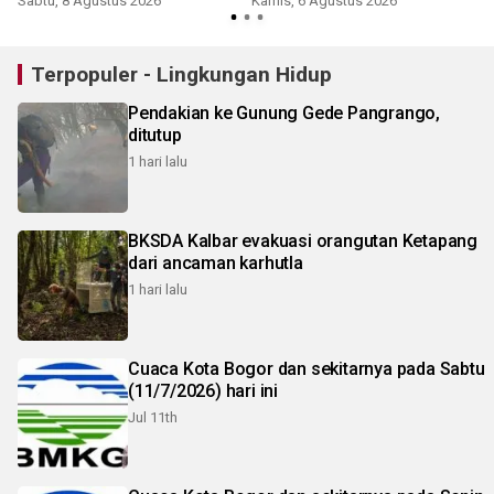
Sabtu, 8 Agustus 2026
Kamis, 6 Agustus 2026
K
Terpopuler - Lingkungan Hidup
Pendakian ke Gunung Gede Pangrango,
ditutup
1 hari lalu
BKSDA Kalbar evakuasi orangutan Ketapang
dari ancaman karhutla
1 hari lalu
Cuaca Kota Bogor dan sekitarnya pada Sabtu
(11/7/2026) hari ini
Jul 11th