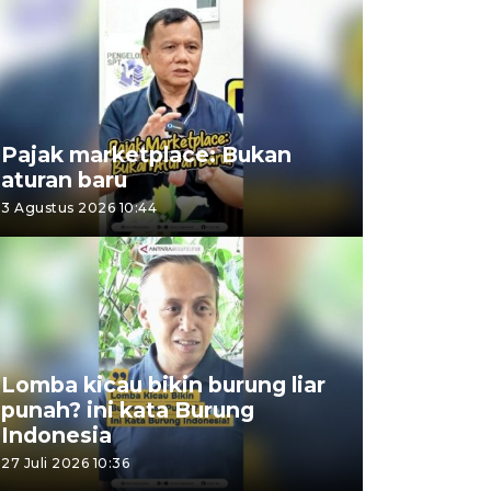
Pajak marketplace: Bukan
aturan baru
3 Agustus 2026 10:44
Lomba kicau bikin burung liar
punah? ini kata Burung
Indonesia
27 Juli 2026 10:36