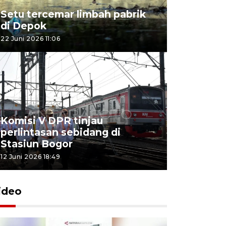
Setu tercemar limbah pabrik
di Depok
22 Juni 2026 11:06
Komisi V DPR tinjau
perlintasan sebidang di
Stasiun Bogor
12 Juni 2026 18:49
ideo