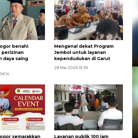
ogor benahi
Mengenal dekat Program
 perizinan
Jembol untuk layanan
n daya saing
kependudukan di Garut
28 Mei 2026 19:36
 06:14
ogor semarakkan
Layanan publik 100 jam