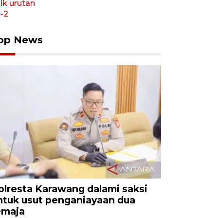
op News
olresta Karawang dalami saksi
ntuk usut penganiayaan dua
emaja