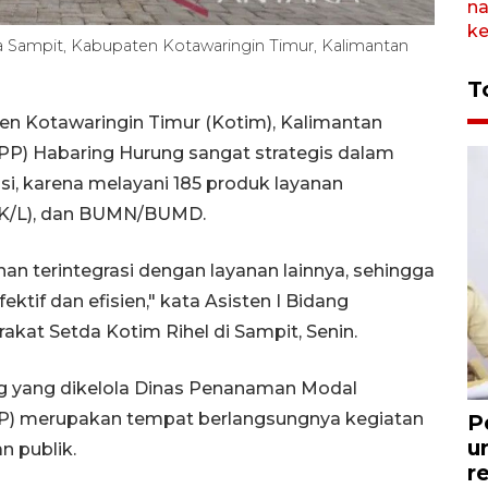
a Sampit, Kabupaten Kotawaringin Timur, Kalimantan
T
n Kotawaringin Timur (Kotim), Kalimantan
PP) Habaring Hurung sangat strategis dalam
si, karena melayani 185 produk layanan
(K/L), dan BUMN/BUMD.
 terintegrasi dengan layanan lainnya, sehingga
ektif dan efisien," kata Asisten I Bidang
kat Setda Kotim Rihel di Sampit, Senin.
g yang dikelola Dinas Penanaman Modal
P) merupakan tempat berlangsungnya kegiatan
P
u
n publik.
r