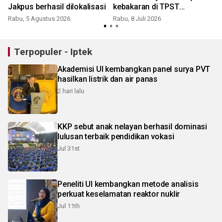
Jakpus berhasil dilokalisasi
kebakaran di TPST
S
Bantargebang
Rabu, 5 Agustus 2026
Rabu, 8 Juli 2026
Terpopuler - Iptek
Akademisi UI kembangkan panel surya PVT
hasilkan listrik dan air panas
2 hari lalu
KKP sebut anak nelayan berhasil dominasi
lulusan terbaik pendidikan vokasi
Jul 31st
Peneliti UI kembangkan metode analisis
perkuat keselamatan reaktor nuklir
Jul 11th