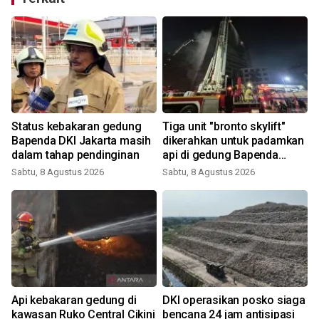
Status kebakaran gedung
Tiga unit "bronto skylift"
Bapenda DKI Jakarta masih
dikerahkan untuk padamkan
dalam tahap pendinginan
api di gedung Bapenda
Jakarta
Sabtu, 8 Agustus 2026
Sabtu, 8 Agustus 2026
S
Api kebakaran gedung di
DKI operasikan posko siaga
kawasan Ruko Central Cikini
bencana 24 jam antisipasi