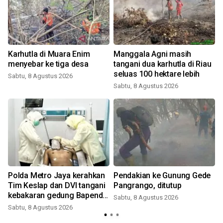
Karhutla di Muara Enim
Manggala Agni masih
menyebar ke tiga desa
tangani dua karhutla di Riau
seluas 100 hektare lebih
Sabtu, 8 Agustus 2026
Sabtu, 8 Agustus 2026
Polda Metro Jaya kerahkan
Pendakian ke Gunung Gede
Tim Keslap dan DVI tangani
Pangrango, ditutup
kebakaran gedung Bapenda
Sabtu, 8 Agustus 2026
DKI
Sabtu, 8 Agustus 2026