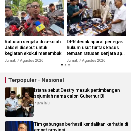
Ratusan senjata di sekolah
DPR desak aparat penegak
Jaksel disebut untuk
hukum usut tuntas kasus
kegiatan ekskul menembak
temuan ratusan senjata api
di sekolah
Jumat, 7 Agustus 2026
Jumat, 7 Agustus 2026
Terpopuler - Nasional
Istana sebut Destry masuk pertimbangan
sejumlah nama calon Gubernur BI
7 jam lalu
Tim gabungan berhasil kendalikan karhutla di
empat provinsi