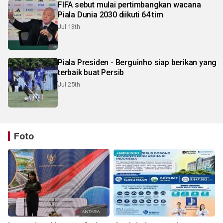
FIFA sebut mulai pertimbangkan wacana
Piala Dunia 2030 diikuti 64 tim
Jul 13th
Piala Presiden - Berguinho siap berikan yang
terbaik buat Persib
Jul 25th
Foto