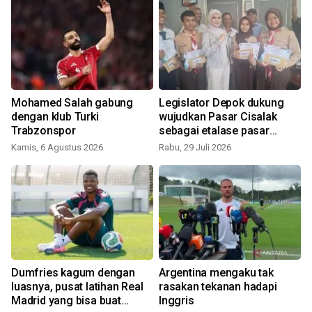
Mohamed Salah gabung
Legislator Depok dukung
dengan klub Turki
wujudkan Pasar Cisalak
Trabzonspor
sebagai etalase pasar
rakyat
Kamis, 6 Agustus 2026
Rabu, 29 Juli 2026
S
Dumfries kagum dengan
Argentina mengaku tak
luasnya, pusat latihan Real
rasakan tekanan hadapi
Madrid yang bisa buat
Inggris