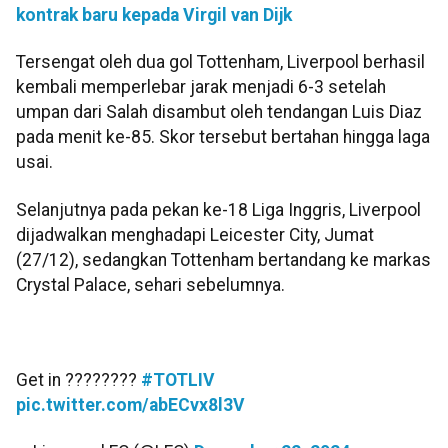
kontrak baru kepada Virgil van Dijk
Tersengat oleh dua gol Tottenham, Liverpool berhasil
kembali memperlebar jarak menjadi 6-3 setelah
umpan dari Salah disambut oleh tendangan Luis Diaz
pada menit ke-85. Skor tersebut bertahan hingga laga
usai.
Selanjutnya pada pekan ke-18 Liga Inggris, Liverpool
dijadwalkan menghadapi Leicester City, Jumat
(27/12), sedangkan Tottenham bertandang ke markas
Crystal Palace, sehari sebelumnya.
Get in ????????
#TOTLIV
pic.twitter.com/abECvx8l3V