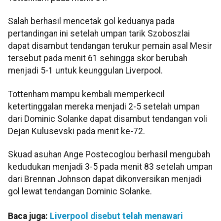
Salah berhasil mencetak gol keduanya pada
pertandingan ini setelah umpan tarik Szoboszlai
dapat disambut tendangan terukur pemain asal Mesir
tersebut pada menit 61 sehingga skor berubah
menjadi 5-1 untuk keunggulan Liverpool.
Tottenham mampu kembali memperkecil
ketertinggalan mereka menjadi 2-5 setelah umpan
dari Dominic Solanke dapat disambut tendangan voli
Dejan Kulusevski pada menit ke-72.
Skuad asuhan Ange Postecoglou berhasil mengubah
kedudukan menjadi 3-5 pada menit 83 setelah umpan
dari Brennan Johnson dapat dikonversikan menjadi
gol lewat tendangan Dominic Solanke.
Baca juga:
Liverpool disebut telah menawari