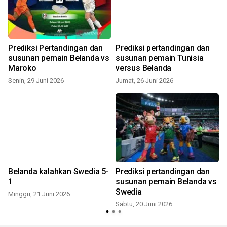
Prediksi Pertandingan dan
Prediksi pertandingan dan
susunan pemain Belanda vs
susunan pemain Tunisia
Maroko
versus Belanda
Senin, 29 Juni 2026
Jumat, 26 Juni 2026
S
Belanda kalahkan Swedia 5-
Prediksi pertandingan dan
1
susunan pemain Belanda vs
Swedia
Minggu, 21 Juni 2026
Sabtu, 20 Juni 2026