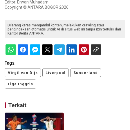
Editor: Erwan Muhadam
Copyright © ANTARA BOGOR 2026
Dilarang keras mengambil konten, melakukan crawling atau
pengindeksan otomatis untuk AI di situs web ini tanpa izin tertulis dari
Kantor Berita ANTARA.
Tags:
Virgil van Dijk
Liverpool
Sunderland
Liga Inggris
Terkait