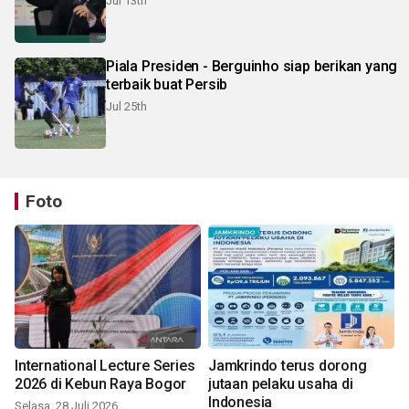
Jul 13th
Piala Presiden - Berguinho siap berikan yang
terbaik buat Persib
Jul 25th
Foto
International Lecture Series
Jamkrindo terus dorong
2026 di Kebun Raya Bogor
jutaan pelaku usaha di
Indonesia
Selasa, 28 Juli 2026