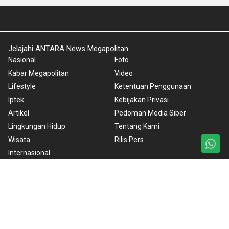
Jelajahi ANTARA News Megapolitan
Nasional
Foto
Kabar Megapolitan
Video
Lifestyle
Ketentuan Penggunaan
Iptek
Kebijakan Privasi
Artikel
Pedoman Media Siber
Lingkungan Hidup
Tentang Kami
Wisata
Rilis Pers
Internasional
Olahraga