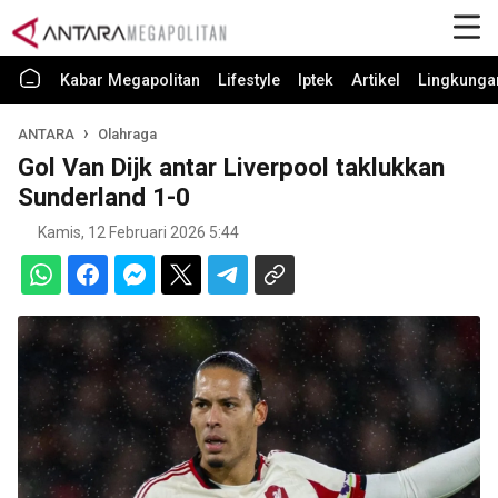
Kabar Megapolitan
Lifestyle
Iptek
Artikel
Lingkunga
ANTARA
Olahraga
Gol Van Dijk antar Liverpool taklukkan
Sunderland 1-0
Kamis, 12 Februari 2026 5:44