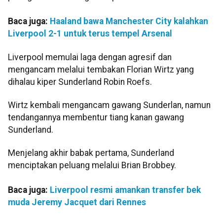
Baca juga:
Haaland bawa Manchester City kalahkan
Liverpool 2-1 untuk terus tempel Arsenal
Liverpool memulai laga dengan agresif dan
mengancam melalui tembakan Florian Wirtz yang
dihalau kiper Sunderland Robin Roefs.
Wirtz kembali mengancam gawang Sunderlan, namun
tendangannya membentur tiang kanan gawang
Sunderland.
Menjelang akhir babak pertama, Sunderland
menciptakan peluang melalui Brian Brobbey.
Baca juga:
Liverpool resmi amankan transfer bek
muda Jeremy Jacquet dari Rennes