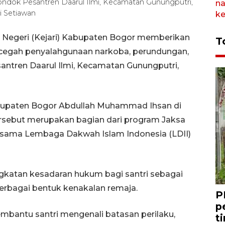
ndok Pesantren Daarul Ilmi, Kecamatan Gunungputri,
i Setiawan
 Negeri (Kejari) Kabupaten Bogor memberikan
T
cegah penyalahgunaan narkoba, perundungan,
ntren Daarul Ilmi, Kecamatan Gunungputri,
Kabupaten Bogor Abdullah Muhammad Ihsan di
rsebut merupakan bagian dari program Jaksa
rsama Lembaga Dakwah Islam Indonesia (LDII)
katan kesadaran hukum bagi santri sebagai
erbagai bentuk kenakalan remaja.
P
p
antu santri mengenali batasan perilaku,
t