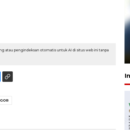
Pelanggan Filaha Farm setia
sampai 8 tahan?
g atau pengindeksan otomatis untuk AI di situs web ini tanpa
1 Juni 2026 05:47
I
OGOR