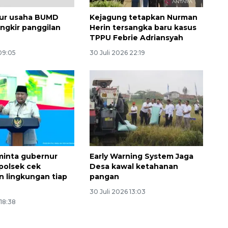
musim kemarau
2026-08-05 12:00:00
tur usaha BUMD
Kejagung tetapkan Nurman
ngkir panggilan
Herin tersangka baru kasus
TPPU Febrie Adriansyah
 09:05
30 Juli 2026 22:19
minta gubernur
Early Warning System Jaga
polsek cek
Desa kawal ketahanan
n lingkungan tiap
pangan
30 Juli 2026 13:03
 18:38