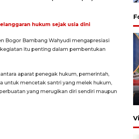
F
elanggaran hukum sejak usia dini
ten Bogor Bambang Wahyudi mengapresiasi
 kegiatan itu penting dalam pembentukan
 antara aparat penegak hukum, pemerintah,
Komisi V DPR tinjau
perlintasan sebidang di
ga untuk mencetak santri yang melek hukum,
Stasiun Bogor
hi perbuatan yang merugikan diri sendiri maupun
12 Juni 2026 18:49
V