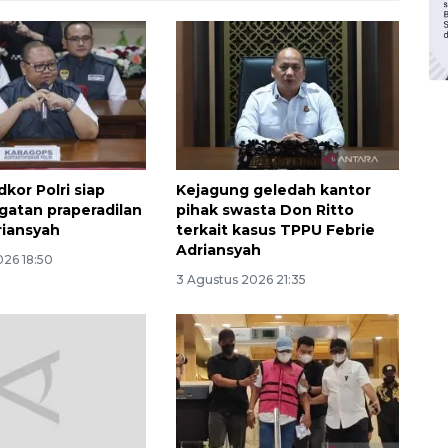
dkor Polri siap
Kejagung geledah kantor
gatan praperadilan
pihak swasta Don Ritto
riansyah
terkait kasus TPPU Febrie
Adriansyah
026 18:50
3 Agustus 2026 21:35
Waspadai penyakit saat