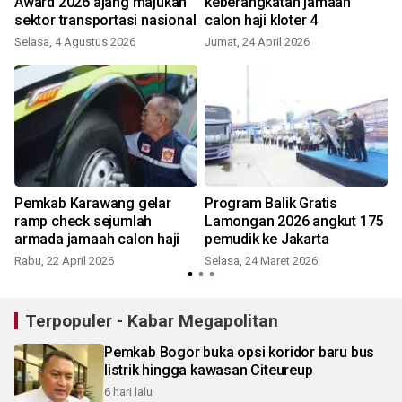
Award 2026 ajang majukan
keberangkatan jamaah
sektor transportasi nasional
calon haji kloter 4
Selasa, 4 Agustus 2026
Jumat, 24 April 2026
S
Pemkab Karawang gelar
Program Balik Gratis
ramp check sejumlah
Lamongan 2026 angkut 175
armada jamaah calon haji
pemudik ke Jakarta
Rabu, 22 April 2026
Selasa, 24 Maret 2026
Terpopuler - Kabar Megapolitan
Pemkab Bogor buka opsi koridor baru bus
listrik hingga kawasan Citeureup
6 hari lalu