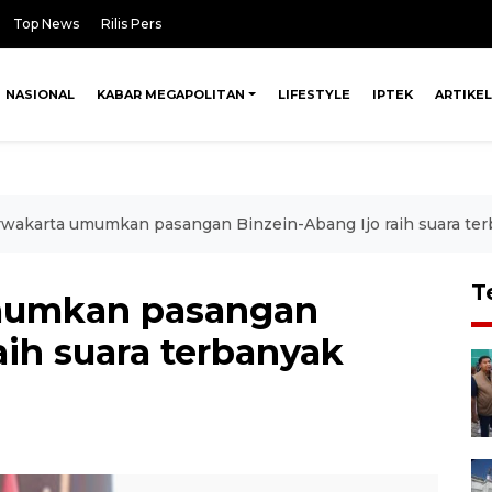
Top News
Rilis Pers
NASIONAL
KABAR MEGAPOLITAN
LIFESTYLE
IPTEK
ARTIKEL
wakarta umumkan pasangan Binzein-Abang Ijo raih suara ter
T
mumkan pasangan
aih suara terbanyak