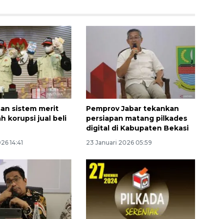
n sistem merit
Pemprov Jabar tekankan
h korupsi jual beli
persiapan matang pilkades
160 ribu sambungan baru
digital di Kabupaten Bekasi
jaringan gas 2026
26 14:41
23 Januari 2026 05:59
2026-08-07 18:00:00