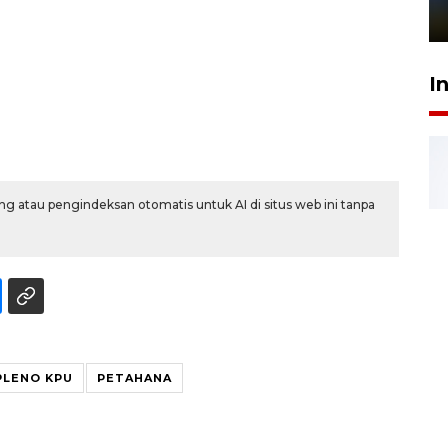
1 Juni 2026 05:47
I
g atau pengindeksan otomatis untuk AI di situs web ini tanpa
PLENO KPU
PETAHANA