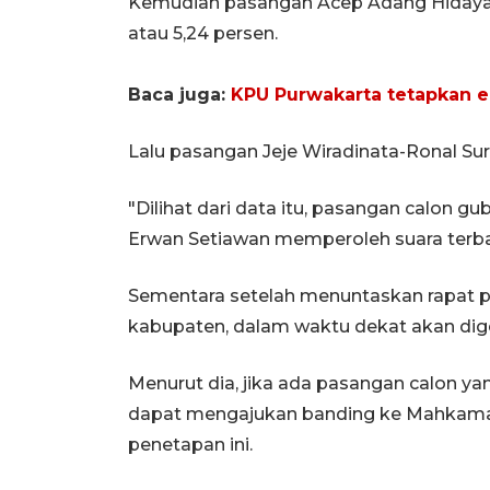
Kemudian pasangan Acep Adang Hidayat-
atau 5,24 persen.
Baca juga:
KPU Purwakarta tetapkan e
Lalu pasangan Jeje Wiradinata-Ronal Sura
"Dilihat dari data itu, pasangan calon g
Erwan Setiawan memperoleh suara terban
Sementara setelah menuntaskan rapat ple
kabupaten, dalam waktu dekat akan digel
Menurut dia, jika ada pasangan calon ya
dapat mengajukan banding ke Mahkamah 
penetapan ini.