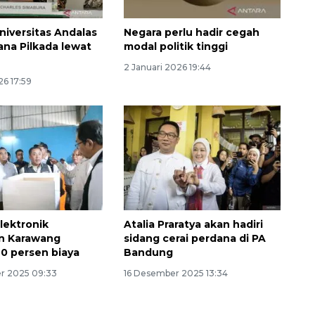
iversitas Andalas
Negara perlu hadir cegah
ana Pilkada lewat
modal politik tinggi
2 Januari 2026 19:44
26 17:59
lektronik
Atalia Praratya akan hadiri
n Karawang
sidang cerai perdana di PA
0 persen biaya
Bandung
r 2025 09:33
16 Desember 2025 13:34