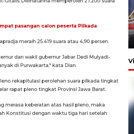
Gitalis Dwinatarina memperoleh 27.200 suara
Komisi V DPR tinjau
perlintasan sebidang di
mpat pasangan calon peserta Pilkada
Stasiun Bogor
12 Juni 2026 18:49
pradja meraih 25.419 suara atau 4,90 persen.
ubernur dan wakil gubernur Jabar Dedi Mulyadi-
V
yak di Purwakarta," kata Dian.
no rekapitulasi perolehan suara pilkada tingkat
ar rapat pleno tingkat Provinsi Jawa Barat.
ng merasa keberatan atas hasil pleno, maka
Konstitusi dengan waktu tiga hari setelah
Pelanggan Filaha Farm setia
sampai 8 tahan?