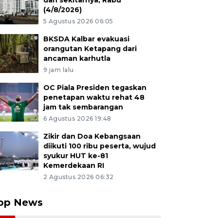
dan sekitarnya, Rabu
(4/8/2026)
5 Agustus 2026 06:05
BKSDA Kalbar evakuasi
orangutan Ketapang dari
ancaman karhutla
9 jam lalu
OC Piala Presiden tegaskan
penetapan waktu rehat 48
jam tak sembarangan
6 Agustus 2026 19:48
Zikir dan Doa Kebangsaan
diikuti 100 ribu peserta, wujud
syukur HUT ke-81
Kemerdekaan RI
2 Agustus 2026 06:32
op News