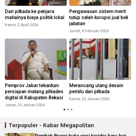
Dari pilkada ke penjara:
Pengawasan sistem merit
mahalnya biaya politik lokal
tutup celah korupsi jual beli
jabatan
Kamis, 2 April 2026
Jumat, 6 Februari 2026
S
Pemprov Jabar tekankan
Merancang ulang desain
persiapan matang pilkades
pemilu dan pilkada
digital di Kabupaten Bekasi
Kamis, 22 Januari 2026
Jumat, 23 Januari 2026
Terpopuler - Kabar Megapolitan
Pemkab Bogor buka opsi koridor baru bus