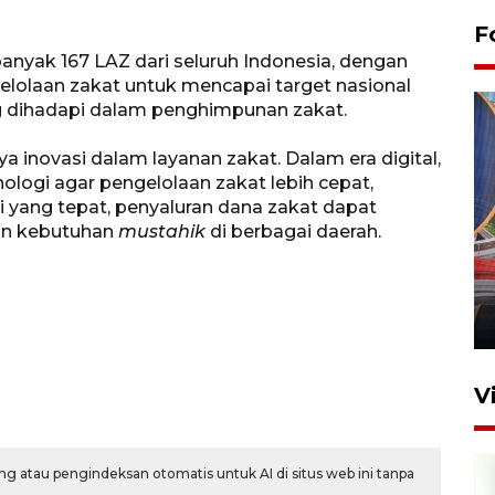
F
ebanyak 167 LAZ dari seluruh Indonesia, dengan
olaan zakat untuk mencapai target nasional
g dihadapi dalam penghimpunan zakat.
inovasi dalam layanan zakat. Dalam era digital,
ogi agar pengelolaan zakat lebih cepat,
gi yang tepat, penyaluran dana zakat dapat
gan kebutuhan
mustahik
di berbagai daerah.
Komisi V DPR tinjau
perlintasan sebidang di
Stasiun Bogor
12 Juni 2026 18:49
V
g atau pengindeksan otomatis untuk AI di situs web ini tanpa