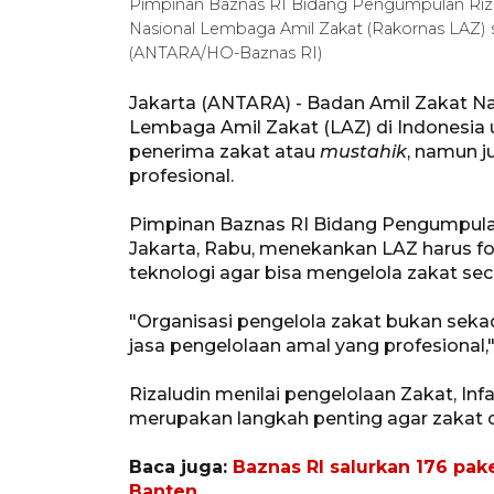
Pimpinan Baznas RI Bidang Pengumpulan Rizalu
Nasional Lembaga Amil Zakat (Rakornas LAZ) se
(ANTARA/HO-Baznas RI)
Jakarta (ANTARA) - Badan Amil Zakat Na
Lembaga Amil Zakat (LAZ) di Indonesia u
penerima zakat atau
mustahik
, namun j
profesional.
Pimpinan Baznas RI Bidang Pengumpulan
Jakarta, Rabu, menekankan LAZ harus f
teknologi agar bisa mengelola zakat seca
"Organisasi pengelola zakat bukan se
jasa pengelolaan amal yang profesional,
Rizaludin menilai pengelolaan Zakat, Inf
merupakan langkah penting agar zakat da
Baca juga:
Baznas RI salurkan 176 pak
Banten