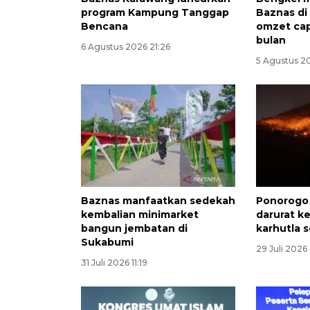
program Kampung Tanggap
Baznas di
Bencana
omzet cap
bulan
6 Agustus 2026 21:26
5 Agustus 20
Baznas manfaatkan sedekah
Ponorogo 
kembalian minimarket
darurat k
bangun jembatan di
karhutla 
Sukabumi
29 Juli 2026 
31 Juli 2026 11:19