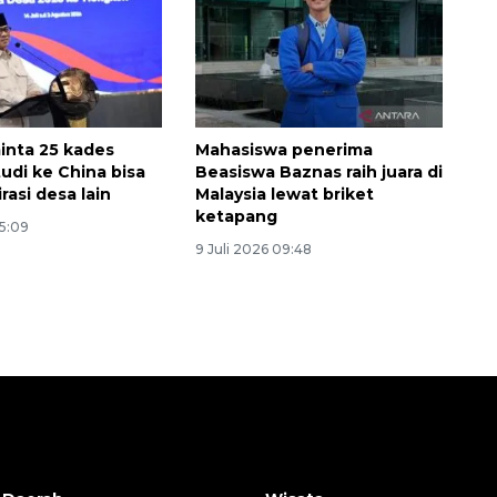
2026-08-06 18:45:00
nta 25 kades
Mahasiswa penerima
udi ke China bisa
Beasiswa Baznas raih juara di
asi desa lain
Malaysia lewat briket
ketapang
15:09
9 Juli 2026 09:48