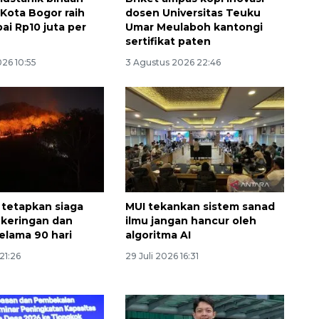
 Kota Bogor raih
dosen Universitas Teuku
ai Rp10 juta per
Umar Meulaboh kantongi
sertifikat paten
26 10:55
3 Agustus 2026 22:46
tetapkan siaga
MUI tekankan sistem sanad
ekeringan dan
ilmu jangan hancur oleh
selama 90 hari
algoritma AI
21:26
29 Juli 2026 16:31
Ekonomi triwulan II-2026
tumbuh 5,29 persen