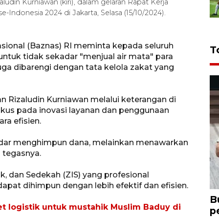
din Kurniawan (kiri), dalam gelaran Rapat Kerja
-Indonesia 2024 di Jakarta, Selasa (15/10/2024).
sional (Baznas) RI meminta kepada seluruh
T
ntuk tidak sekadar "menjual air mata" para
uga dibarengi dengan tata kelola zakat yang
 Rizaludin Kurniawan melalui keterangan di
okus pada inovasi layanan dan penggunaan
ra efisien.
kadar menghimpun dana, melainkan menawarkan
" tegasnya.
ak, dan Sedekah (ZIS) yang profesional
pat dihimpun dengan lebih efektif dan efisien.
B
et logistik untuk mustahik Muslim Baduy di
p