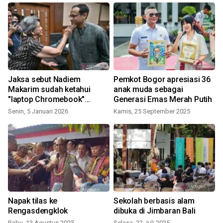
Jaksa sebut Nadiem
Pemkot Bogor apresiasi 36
Makarim sudah ketahui
anak muda sebagai
a
"laptop Chromebook"
Generasi Emas Merah Putih
bermasalah
Senin, 5 Januari 2026
Kamis, 25 September 2025
R
Napak tilas ke
Sekolah berbasis alam
Rengasdengklok
dibuka di Jimbaran Bali
"
Rabu, 13 Agustus 2025
Selasa, 22 Juli 2025