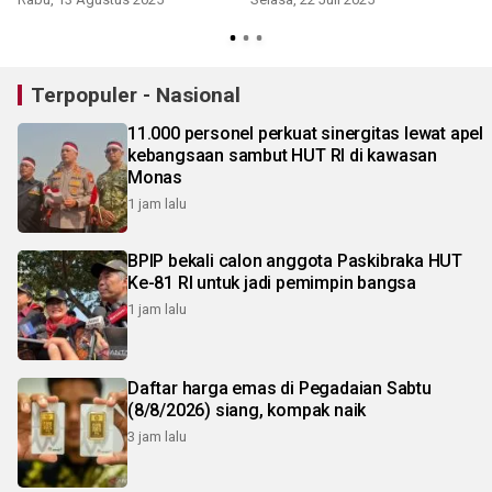
Terpopuler - Nasional
11.000 personel perkuat sinergitas lewat apel
kebangsaan sambut HUT RI di kawasan
Monas
1 jam lalu
BPIP bekali calon anggota Paskibraka HUT
Ke-81 RI untuk jadi pemimpin bangsa
1 jam lalu
Daftar harga emas di Pegadaian Sabtu
(8/8/2026) siang, kompak naik
3 jam lalu