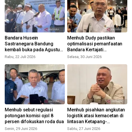
Bandara Husein
Menhub Dudy pastikan
Sastranegara Bandung
optimalisasi pemanfaatan
kembali buka pada Agustus
Bandara Kertajati
S
2026
Majalengka-Jabar
Rabu, 22 Juli 2026
Selasa, 30 Juni 2026
Menhub sebut regulasi
Menhub pisahkan angkutan
potongan komisi ojol 8
logistik atasi kemacetan di
persen difokuskan roda dua
lintasan Ketapang-
Gilimanuk
Senin, 29 Juni 2026
Sabtu, 27 Juni 2026
R