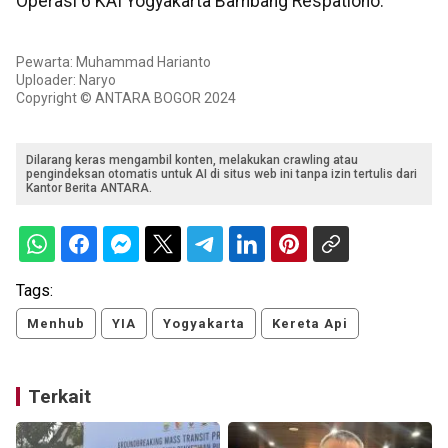
Operasi 6 KAI Yogyakarta Bambang Respationo.
Pewarta: Muhammad Harianto
Uploader: Naryo
Copyright © ANTARA BOGOR 2024
Dilarang keras mengambil konten, melakukan crawling atau
pengindeksan otomatis untuk AI di situs web ini tanpa izin tertulis dari
Kantor Berita ANTARA.
Tags:
Menhub
YIA
Yogyakarta
Kereta Api
Terkait