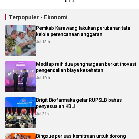
Terpopuler - Ekonomi
Pemkab Karawang lakukan perubahan tata
kelola perencanaan anggaran
Jul 13th
Meditap raih dua penghargaan berkat inovasi
pengendalian biaya kesehatan
Jul 10th
Brigit Biofarmaka gelar RUPSLB bahas
penyesuaian KBLI
Jul 21st
Bingxue perluas kemitraan untuk dorong