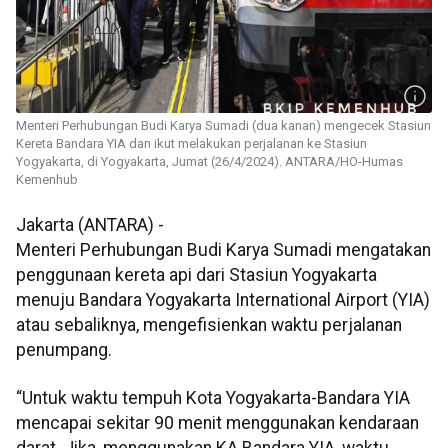
Menteri Perhubungan Budi Karya Sumadi (dua kanan) mengecek Stasiun
Kereta Bandara YIA dan ikut melakukan perjalanan ke Stasiun
Yogyakarta, di Yogyakarta, Jumat (26/4/2024). ANTARA/HO-Humas
Kemenhub
Jakarta (ANTARA) -
Menteri Perhubungan Budi Karya Sumadi mengatakan
penggunaan kereta api dari Stasiun Yogyakarta
menuju Bandara Yogyakarta International Airport (YIA)
atau sebaliknya, mengefisienkan waktu perjalanan
penumpang.
“Untuk waktu tempuh Kota Yogyakarta-Bandara YIA
mencapai sekitar 90 menit menggunakan kendaraan
darat. Jika, menggunakan KA Bandara YIA, waktu