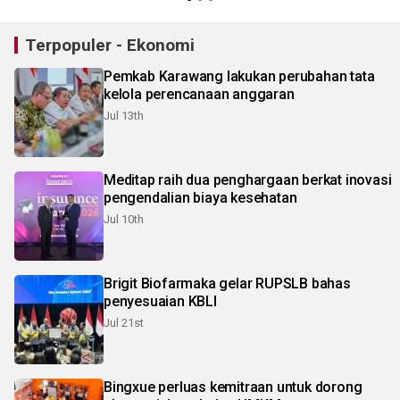
Terpopuler - Ekonomi
Pemkab Karawang lakukan perubahan tata
kelola perencanaan anggaran
Jul 13th
Meditap raih dua penghargaan berkat inovasi
pengendalian biaya kesehatan
Jul 10th
Brigit Biofarmaka gelar RUPSLB bahas
penyesuaian KBLI
Jul 21st
Bingxue perluas kemitraan untuk dorong