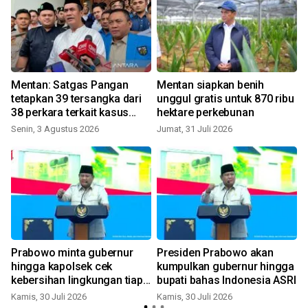
Mentan: Satgas Pangan
Mentan siapkan benih
tetapkan 39 tersangka dari
unggul gratis untuk 870 ribu
38 perkara terkait kasus
hektare perkebunan
perberasan
Senin, 3 Agustus 2026
Jumat, 31 Juli 2026
K
Prabowo minta gubernur
Presiden Prabowo akan
hingga kapolsek cek
kumpulkan gubernur hingga
kebersihan lingkungan tiap
bupati bahas Indonesia ASRI
hari
Kamis, 30 Juli 2026
Kamis, 30 Juli 2026
S