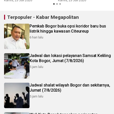
Kamis, 23 Juli 2026
Kamis, 23 Juli 2026
S
Terpopuler - Kabar Megapolitan
Pemkab Bogor buka opsi koridor baru bus
listrik hingga kawasan Citeureup
6 hari lalu
Jadwal dan lokasi pelayanan Samsat Keliling
Kota Bogor, Jumat (7/8/2026)
5 jam lalu
Jadwal shalat wilayah Bogor dan sekitarnya,
Jumat (7/8/2026)
5 jam lalu