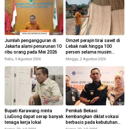
Jumlah pengangguran di
Omzet perajin tirai sawit di
Jakarta alami penurunan 10
Lebak naik hingga 100
ribu orang pada Mei 2026
persen selama musim
kemarau
Rabu, 5 Agustus 2026
Minggu, 2 Agustus 2026
R
Bupati Karawang minta
Pemkab Bekasi
LiuGong dapat serap banyak
kembangkan diklat vokasi
tenaga kerja lokal
berbasis pada kebutuhan
industri