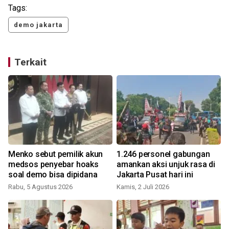
Tags:
demo jakarta
Terkait
Menko sebut pemilik akun
1.246 personel gabungan
medsos penyebar hoaks
amankan aksi unjuk rasa di
soal demo bisa dipidana
Jakarta Pusat hari ini
Rabu, 5 Agustus 2026
Kamis, 2 Juli 2026
S