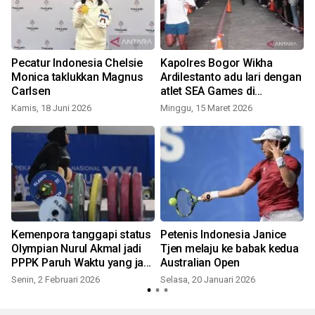
Pecatur Indonesia Chelsie
Kapolres Bogor Wikha
Monica taklukkan Magnus
Ardilestanto adu lari dengan
Carlsen
atlet SEA Games di
Pakansari
Kamis, 18 Juni 2026
Minggu, 15 Maret 2026
S
Kemenpora tanggapi status
Petenis Indonesia Janice
Olympian Nurul Akmal jadi
Tjen melaju ke babak kedua
PPPK Paruh Waktu yang jadi
Australian Open
sorotan publik
Senin, 2 Februari 2026
Selasa, 20 Januari 2026