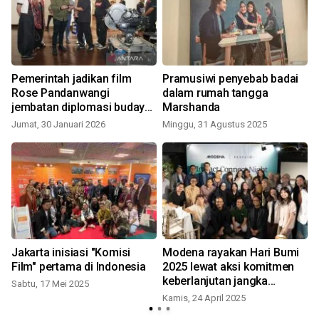
Pemerintah jadikan film
Pramusiwi penyebab badai
Rose Pandanwangi
dalam rumah tangga
jembatan diplomasi budaya
Marshanda
kuatkan subsektor film
Jumat, 30 Januari 2026
Minggu, 31 Agustus 2025
Jakarta inisiasi "Komisi
Modena rayakan Hari Bumi
Film" pertama di Indonesia
2025 lewat aksi komitmen
keberlanjutan jangka
Sabtu, 17 Mei 2025
panjang
Kamis, 24 April 2025