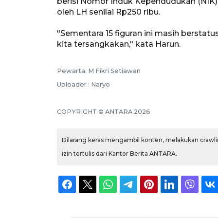
berisi Nomor Induk Kependudukan (NIK)
oleh LH senilai Rp250 ribu.
"Sementara 15 figuran ini masih berstatu
kita tersangkakan," kata Harun.
Pewarta: M Fikri Setiawan
Uploader : Naryo
COPYRIGHT © ANTARA 2026
Dilarang keras mengambil konten, melakukan crawlin
izin tertulis dari Kantor Berita ANTARA.