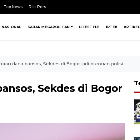
Top News
Rilis Pers
NASIONAL
KABAR MEGAPOLITAN
LIFESTYLE
IPTEK
ARTIKEL
toran dana bansos, Sekdes di Bogor jadi buronan polisi
T
bansos, Sekdes di Bogor