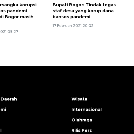
musim kemarau
rsangka korupsi
Bupati Bogor: Tindak tegas
2026-08-05 12:00:00
sos pandemi
staf desa yang korup dana
di Bogor masih
bansos pandemi
17 Februari 2021 20:03
2021 09:27
 Daerah
Wisata
omi
Internasional
Olahraga
l
Rilis Pers