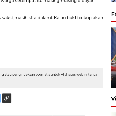
 warga setempat itu masing-masing dibayar
F
s saksi, masih kita dalami. Kalau bukti cukup akan
Komisi V DPR tinjau
perlintasan sebidang di
Stasiun Bogor
g atau pengindeksan otomatis untuk AI di situs web ini tanpa
12 Juni 2026 18:49
V