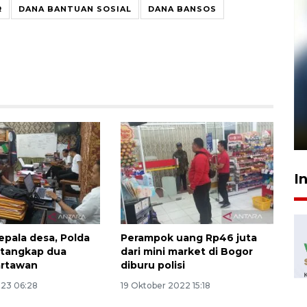
R
DANA BANTUAN SOSIAL
DANA BANSOS
Pelanggan Filaha Farm setia
sampai 8 tahan?
1 Juni 2026 05:47
I
epala desa, Polda
Perampok uang Rp46 juta
 tangkap dua
dari mini market di Bogor
rtawan
diburu polisi
023 06:28
19 Oktober 2022 15:18