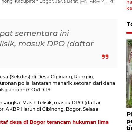
binong, Kabupaten Bogor, Jawa Barat. (ANTARA/M Fikri
T
mpat sementara ini
lisik, masuk DPO (daftar
esa (Sekdes) di Desa Cipinang, Rumpin,
ronan polisi lantaran menarik setoran dari dana
ak pandemi COVID-19.
ersangka. Masih telisik, masuk DPO (daftar
r, AKBP Harun di Cibinong, Bogor, Selasa.
P
p
staf desa di Bogor terancam hukuman lima
t