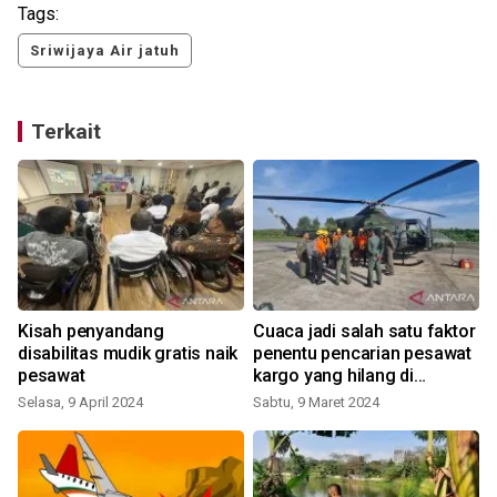
Tags:
Sriwijaya Air jatuh
Terkait
Kisah penyandang
Cuaca jadi salah satu faktor
disabilitas mudik gratis naik
penentu pencarian pesawat
t
pesawat
kargo yang hilang di
Tarakan
Selasa, 9 April 2024
Sabtu, 9 Maret 2024