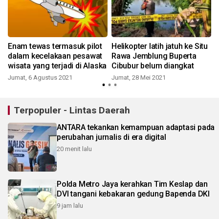
Enam tewas termasuk pilot
Helikopter latih jatuh ke Situ
dalam kecelakaan pesawat
Rawa Jemblung Buperta
r
wisata yang terjadi di Alaska
Cibubur belum diangkat
J
Jumat, 6 Agustus 2021
Jumat, 28 Mei 2021
Terpopuler - Lintas Daerah
ANTARA tekankan kemampuan adaptasi pada
perubahan jurnalis di era digital
20 menit lalu
Polda Metro Jaya kerahkan Tim Keslap dan
DVI tangani kebakaran gedung Bapenda DKI
9 jam lalu