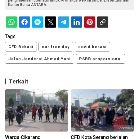
pengindeksan otomatis untuk AI di situs web ini tanpa izin tertulis dari
Kantor Berita ANTARA.
Tags:
CFD Bekasi
car free day
covid bekasi
Jalan Jenderal Ahmad Yani
PSBB proporsional
Terkait
h
Warga Cikarang
CFD Kota Serang berjalan