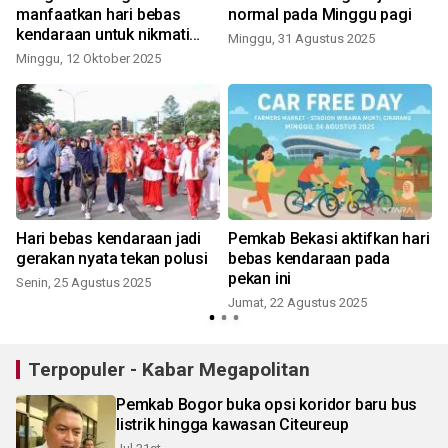
manfaatkan hari bebas
normal pada Minggu pagi
kendaraan untuk nikmati
Minggu, 31 Agustus 2025
udara bersih dan sehat
Minggu, 12 Oktober 2025
S
Hari bebas kendaraan jadi
Pemkab Bekasi aktifkan hari
a
gerakan nyata tekan polusi
bebas kendaraan pada
pekan ini
Senin, 25 Agustus 2025
Jumat, 22 Agustus 2025
S
Terpopuler - Kabar Megapolitan
Pemkab Bogor buka opsi koridor baru bus
listrik hingga kawasan Citeureup