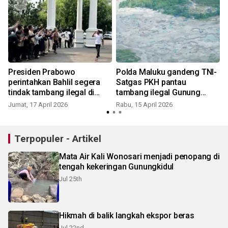
Presiden Prabowo
Polda Maluku gandeng TNI-
perintahkan Bahlil segera
Satgas PKH pantau
tindak tambang ilegal di
tambang ilegal Gunung
kawasan hutan
Botak
Jumat, 17 April 2026
Rabu, 15 April 2026
S
Terpopuler - Artikel
Mata Air Kali Wonosari menjadi penopang di
tengah kekeringan Gunungkidul
Jul 25th
Hikmah di balik langkah ekspor beras
Jul 22nd