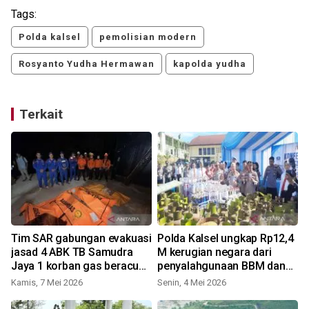
Tags:
Polda kalsel
pemolisian modern
Rosyanto Yudha Hermawan
kapolda yudha
Terkait
Tim SAR gabungan evakuasi
Polda Kalsel ungkap Rp12,4
jasad 4 ABK TB Samudra
M kerugian negara dari
Jaya 1 korban gas beracun
penyalahgunaan BBM dan
di perairan Kalsel
LPG bersubsidi
Kamis, 7 Mei 2026
Senin, 4 Mei 2026
S