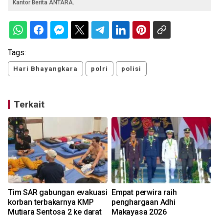
Kantor Berita ANTARA.
Tags:
Hari Bhayangkara
polri
polisi
Terkait
n
Tim SAR gabungan evakuasi
Empat perwira raih
korban terbakarnya KMP
penghargaan Adhi
Mutiara Sentosa 2 ke darat
Makayasa 2026