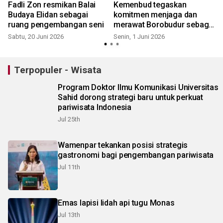
Fadli Zon resmikan Balai
Kemenbud tegaskan
Budaya Elidan sebagai
komitmen menjaga dan
ruang pengembangan seni
merawat Borobudur sebagai
warisan budaya
Sabtu, 20 Juni 2026
Senin, 1 Juni 2026
K
Terpopuler - Wisata
Program Doktor Ilmu Komunikasi Universitas
Sahid dorong strategi baru untuk perkuat
pariwisata Indonesia
Jul 25th
Wamenpar tekankan posisi strategis
gastronomi bagi pengembangan pariwisata
Jul 11th
Emas lapisi lidah api tugu Monas
Jul 13th