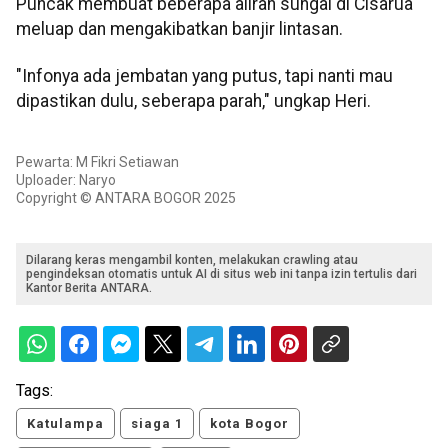
Puncak membuat beberapa aliran sungai di Cisarua
meluap dan mengakibatkan banjir lintasan.
"Infonya ada jembatan yang putus, tapi nanti mau
dipastikan dulu, seberapa parah," ungkap Heri.
Pewarta: M Fikri Setiawan
Uploader: Naryo
Copyright © ANTARA BOGOR 2025
Dilarang keras mengambil konten, melakukan crawling atau
pengindeksan otomatis untuk AI di situs web ini tanpa izin tertulis dari
Kantor Berita ANTARA.
Tags:
Katulampa
siaga 1
kota Bogor