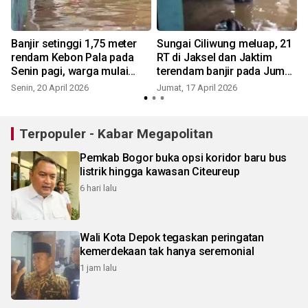
Banjir setinggi 1,75 meter
Sungai Ciliwung meluap, 21
rendam Kebon Pala pada
RT di Jaksel dan Jaktim
Senin pagi, warga mulai
terendam banjir pada Jumat
mengungsi
pagi
Senin, 20 April 2026
Jumat, 17 April 2026
Terpopuler - Kabar Megapolitan
Pemkab Bogor buka opsi koridor baru bus
listrik hingga kawasan Citeureup
6 hari lalu
Wali Kota Depok tegaskan peringatan
kemerdekaan tak hanya seremonial
1 jam lalu