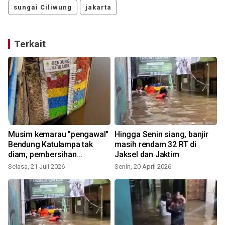
sungai Ciliwung
jakarta
Terkait
Musim kemarau "pengawal"
Hingga Senin siang, banjir
Bendung Katulampa tak
masih rendam 32 RT di
diam, pembersihan
Jaksel dan Jaktim
sedimentasi rutin dilakukan
Selasa, 21 Juli 2026
Senin, 20 April 2026
J