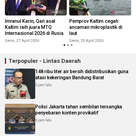
Imranul Karin, Qari asal
Pemprov Kaltim cegah
Kaltim raih juara MTQ
ancaman mikroplastik di
Internasional 2026 di Rusia
laut
Senin, 27 April 2026
Senin, 20 April 2026
R
Terpopuler - Lintas Daerah
148 ribu liter air bersih didistribusikan guna
atasi kekeringan Bandung Barat
5 jam lalu
Polisi Jakarta tahan sembilan tersangka
penyebaran konten provikatif
6 jam lalu