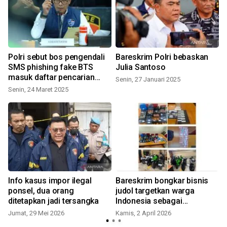
Polri sebut bos pengendali
Bareskrim Polri bebaskan
SMS phishing fake BTS
Julia Santoso
masuk daftar pencarian
Senin, 27 Januari 2025
S
orang
Senin, 24 Maret 2025
Info kasus impor ilegal
Bareskrim bongkar bisnis
ponsel, dua orang
judol targetkan warga
d
ditetapkan jadi tersangka
Indonesia sebagai
pengguna
Jumat, 29 Mei 2026
Kamis, 2 April 2026