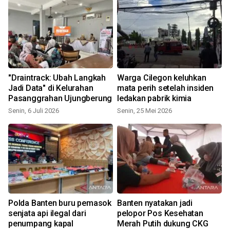
"Draintrack: Ubah Langkah
Warga Cilegon keluhkan
Jadi Data" di Kelurahan
mata perih setelah insiden
Pasanggrahan Ujungberung
ledakan pabrik kimia
Senin, 6 Juli 2026
Senin, 25 Mei 2026
J
Polda Banten buru pemasok
Banten nyatakan jadi
senjata api ilegal dari
pelopor Pos Kesehatan
penumpang kapal
Merah Putih dukung CKG