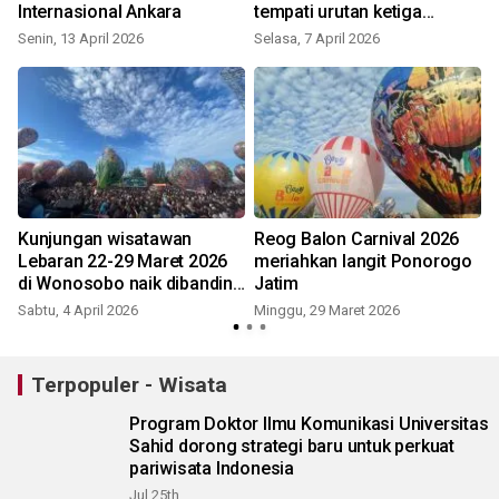
Internasional Ankara
tempati urutan ketiga
Jateng
Senin, 13 April 2026
Selasa, 7 April 2026
Kunjungan wisatawan
Reog Balon Carnival 2026
Lebaran 22-29 Maret 2026
meriahkan langit Ponorogo
di Wonosobo naik dibanding
Jatim
S
tahun lalu
Sabtu, 4 April 2026
Minggu, 29 Maret 2026
Terpopuler - Wisata
Program Doktor Ilmu Komunikasi Universitas
Sahid dorong strategi baru untuk perkuat
pariwisata Indonesia
Jul 25th