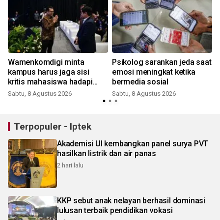
Wamenkomdigi minta
Psikolog sarankan jeda saat
kampus harus jaga sisi
emosi meningkat ketika
kritis mahasiswa hadapi
bermedia sosial
Gen AI
Sabtu, 8 Agustus 2026
Sabtu, 8 Agustus 2026
Terpopuler - Iptek
Akademisi UI kembangkan panel surya PVT
hasilkan listrik dan air panas
2 hari lalu
KKP sebut anak nelayan berhasil dominasi
lulusan terbaik pendidikan vokasi