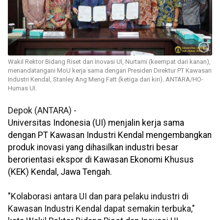
Wakil Rektor Bidang Riset dan Inovasi UI, Nurtami (keempat dari kanan),
menandatangani MoU kerja sama dengan Presiden Direktur PT Kawasan
Industri Kendal, Stanley Ang Meng Fatt (ketiga dari kiri). ANTARA/HO-
Humas UI.
Depok (ANTARA) -
Universitas Indonesia (UI) menjalin kerja sama
dengan PT Kawasan Industri Kendal mengembangkan
produk inovasi yang dihasilkan industri besar
berorientasi ekspor di Kawasan Ekonomi Khusus
(KEK) Kendal, Jawa Tengah.
"
Kolaborasi antara UI dan para pelaku industri di
Kawasan Industri Kendal dapat semakin terbuka,"