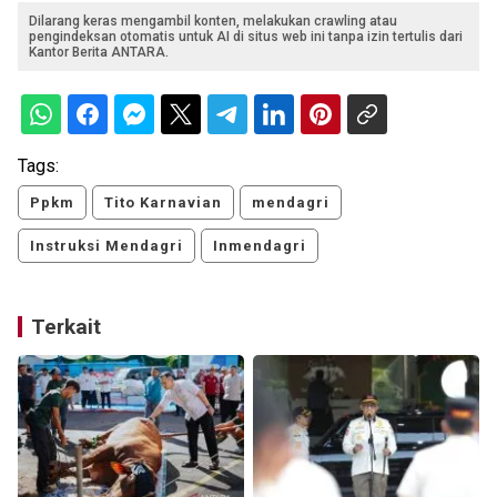
Dilarang keras mengambil konten, melakukan crawling atau
pengindeksan otomatis untuk AI di situs web ini tanpa izin tertulis dari
Kantor Berita ANTARA.
Tags:
Ppkm
Tito Karnavian
mendagri
Instruksi Mendagri
Inmendagri
Terkait