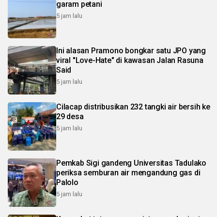
garam petani
5 jam lalu
Ini alasan Pramono bongkar satu JPO yang
viral "Love-Hate" di kawasan Jalan Rasuna
Said
5 jam lalu
Cilacap distribusikan 232 tangki air bersih ke
29 desa
5 jam lalu
Pemkab Sigi gandeng Universitas Tadulako
periksa semburan air mengandung gas di
Palolo
5 jam lalu