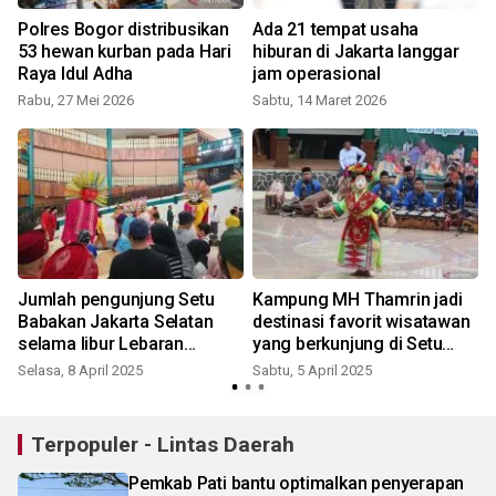
Polres Bogor distribusikan
Ada 21 tempat usaha
53 hewan kurban pada Hari
hiburan di Jakarta langgar
Raya Idul Adha
jam operasional
Rabu, 27 Mei 2026
Sabtu, 14 Maret 2026
J
Jumlah pengunjung Setu
Kampung MH Thamrin jadi
Babakan Jakarta Selatan
destinasi favorit wisatawan
selama libur Lebaran
yang berkunjung di Setu
lampaui target
Babakan
Selasa, 8 April 2025
Sabtu, 5 April 2025
K
Terpopuler - Lintas Daerah
Pemkab Pati bantu optimalkan penyerapan