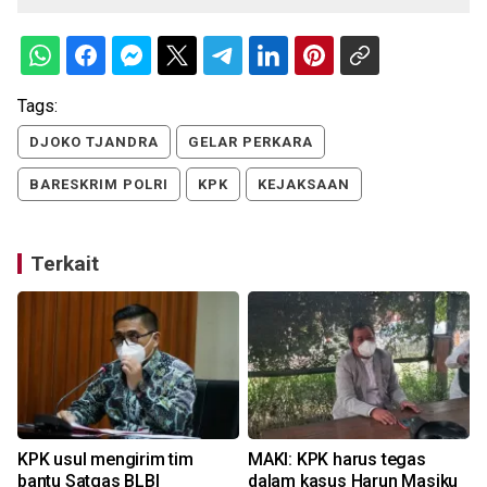
Tags:
DJOKO TJANDRA
GELAR PERKARA
BARESKRIM POLRI
KPK
KEJAKSAAN
Terkait
KPK usul mengirim tim
MAKI: KPK harus tegas
bantu Satgas BLBI
dalam kasus Harun Masiku