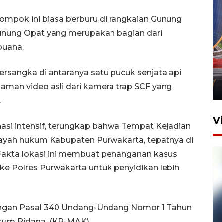
ompok ini biasa berburu di rangkaian Gunung
 Gunung Opat yang merupakan bagian dari
buana.
Komisi V DPR tinjau
perlintasan sebidang di
ersangka di antaranya satu pucuk senjata api
Stasiun Bogor
 rekaman video asli dari kamera trap SCF yang
12 Juni 2026 18:49
.
V
nasi intensif, terungkap bahwa Tempat Kejadian
ilayah hukum Kabupaten Purwakarta, tepatnya di
Fakta lokasi ini membuat penanganan kasus
ke Polres Purwakarta untuk penyidikan lebih
dengan Pasal 340 Undang-Undang Nomor 1 Tahun
kum Pidana. (KR-MAK)