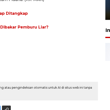
Pelanggan Filaha Farm setia
sampai 8 tahan?
ap Ditangkap
1 Juni 2026 05:47
Dibakar Pemburu Liar?
I
g atau pengindeksan otomatis untuk AI di situs web ini tanpa