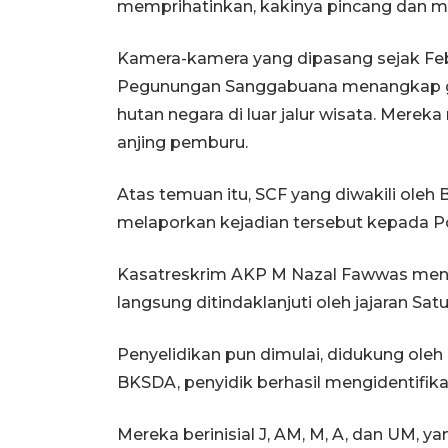
memprihatinkan, kakinya pincang dan m
Kamera-kamera yang dipasang sejak Febru
Pegunungan Sanggabuana menangkap g
hutan negara di luar jalur wisata. Mere
anjing pemburu.
Atas temuan itu, SCF yang diwakili ole
melaporkan kejadian tersebut kepada Po
Kasatreskrim AKP M Nazal Fawwas meny
langsung ditindaklanjuti oleh jajaran Sa
Penyelidikan pun dimulai, didukung oleh
BKSDA, penyidik berhasil mengidentifikas
Mereka berinisial J, AM, M, A, dan UM, y