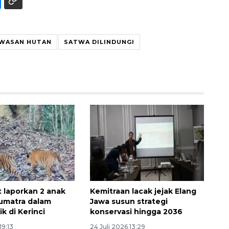
WASAN HUTAN
SATWA DILINDUNGI
160 ribu sambungan baru
jaringan gas 2026
2026-08-07 18:00:00
laporkan 2 anak
Kemitraan lacak jejak Elang
umatra dalam
Jawa susun strategi
ik di Kerinci
konservasi hingga 2036
19:13
24 Juli 2026 13:29