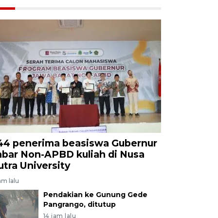
44 penerima beasiswa Gubernur
abar Non-APBD kuliah di Nusa
utra University
am lalu
Pendakian ke Gunung Gede
Pangrango, ditutup
14 jam lalu