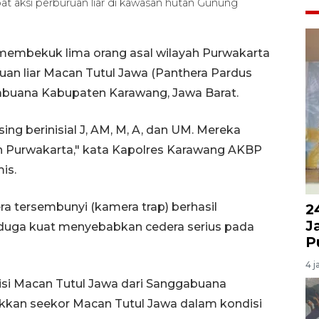
t aksi perburuan liar di kawasan hutan Gunung
membekuk lima orang asal wilayah Purwakarta
uan liar Macan Tutul Jawa (Panthera Pardus
abuana Kabupaten Karawang, Jawa Barat.
g berinisial J, AM, M, A, dan UM. Mereka
ten Purwakarta," kata Kapolres Karawang AKBP
is.
ra tersembunyi (kamera trap) berhasil
2
J
iduga kuat menyebabkan cedera serius pada
P
4 j
si Macan Tutul Jawa dari Sanggabuana
kkan seekor Macan Tutul Jawa dalam kondisi