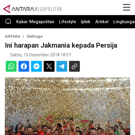
Kabar Megapolitan
Lifestyle
Iptek
Artikel
Lingkunga
ANTARA
Olahraga
Ini harapan Jakmania kepada Persija
Sabtu, 15 Desember 2018 18:07