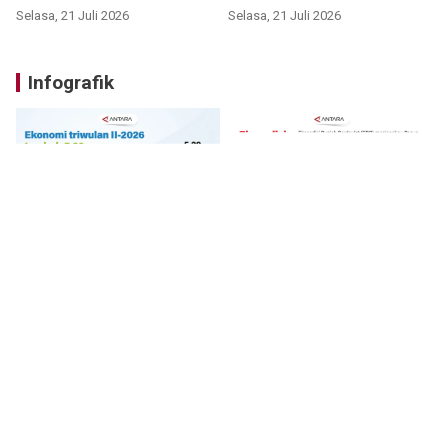
Selasa, 21 Juli 2026
Selasa, 21 Juli 2026
Infografik