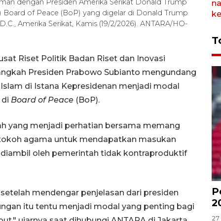
laman dengan Presiden Amerika Serikat Donald Trump
 Board of Peace (BoP) yang digelar di Donald Trump
 D.C., Amerika Serikat, Kamis (19/2/2026). ANTARA/HO-
T
usat Riset Politik Badan Riset dan Inovasi
 langkah Presiden Prabowo Subianto mengundang
Islam di Istana Kepresidenan menjadi modal
 di
Board of Peace
(BoP).
alah yang menjadi perhatian bersama memang
a tokoh agama untuk mendapatkan masukan
diambil oleh pemerintah tidak kontraproduktif
P
 setelah mendengar penjelasan dari presiden
2
ngan itu tentu menjadi modal yang penting bagi
27 
t," ujarnya saat dihubungi ANTARA di Jakarta,