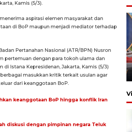
karta, Kamis (5/3).
menerima aspirasi elemen masyarakat dan
otaan di BoP maupun menjadi mediator terhadap
 Badan Pertanahan Nasional (ATR/BPN) Nusron
Komisi V DPR tinjau
m pertemuan dengan para tokoh ulama dan
perlintasan sebidang di
Stasiun Bogor
 di Istana Kepresidenan, Jakarta, Kamis (5/3)
12 Juni 2026 18:49
erbagai masukkan kritik terkait usulan agar
eluar dari keanggotaan BoP.
V
hkan keanggotaan BoP hingga konflik Iran
h diskusi dengan pimpinan negara Teluk