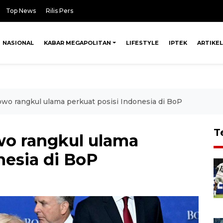
Top News
Rilis Pers
NASIONAL
KABAR MEGAPOLITAN
LIFESTYLE
IPTEK
ARTIKEL
bowo rangkul ulama perkuat posisi Indonesia di BoP
T
owo rangkul ulama
nesia di BoP