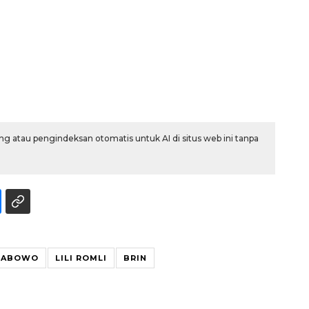
g atau pengindeksan otomatis untuk AI di situs web ini tanpa
Memberantas kejahatan
PRABOWO
LILI ROMLI
BRIN
jalanan Jakarta
2026-08-05 18:00:00