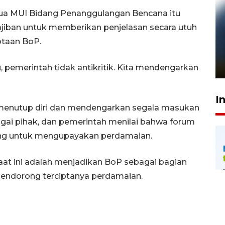
tua MUI Bidang Penanggulangan Bencana itu
iban untuk memberikan penjelasan secara utuh
Pelanggan Filaha Farm setia
otaan BoP.
sampai 8 tahan?
1 Juni 2026 05:47
, pemerintah tidak antikritik. Kita mendengarkan
I
 menutup diri dan mendengarkan segala masukan
agai pihak, dan pemerintah menilai bahwa forum
ing untuk mengupayakan perdamaian.
aat ini adalah menjadikan BoP sebagai bagian
 mendorong terciptanya perdamaian.